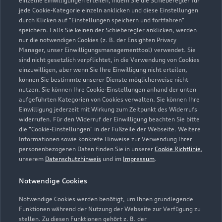
einzelne Einwilligungen erteilen, indem Sie die Schieberegler für
jede Cookie-Kategorie einzeln anklicken und diese Einstellungen
0611 989860
durch Klicken auf "Einstellungen speichern und fortfahren"
speichern. Falls Sie keinen der Schieberegler anklicken, werden
info.wic@scherer-gruppe.de
nur die notwendigen Cookies (z. B. der Ensighten Privacy
Manager, unser Einwilligungsmanagementtool) verwendet. Sie
sind nicht gesetzlich verpflichtet, in die Verwendung von Cookies
Kontaktdaten herunterladen
einzuwilligen, aber wenn Sie Ihre Einwilligung nicht erteilen,
können Sie bestimmte unserer Dienste möglicherweise nicht
nutzen. Sie können Ihre Cookie-Einstellungen anhand der unten
aufgeführten Kategorien von Cookies verwalten. Sie können Ihre
Öffnungszeiten
Einwilligung jederzeit mit Wirkung zum Zeitpunkt des Widerrufs
widerrufen. Für den Widerruf der Einwilligung beachten Sie bitte
die "Cookie-Einstellungen" in der Fußzeile der Webseite. Weitere
Informationen sowie konkrete Hinweise zur Verwendung Ihrer
Service
personenbezogenen Daten finden Sie in unserer
Cookie Richtlinie
,
Geschlossen
,
öffnet am
Freitag 07:00
unserem
Datenschutzhinweis
und im
Impressum
.
Notwendige Cookies
Verkauf
Geschlossen
,
öffnet am
Freitag 08:00
Notwendige Cookies werden benötigt, um Ihnen grundlegende
Funktionen während der Nutzung der Webseite zur Verfügung zu
stellen. Zu diesen Funktionen gehört z. B. der