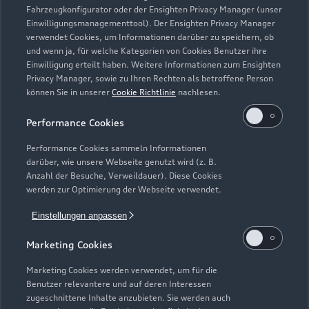
Fahrzeugkonfigurator oder der Ensighten Privacy Manager (unser
Einwilligungsmanagementtool). Der Ensighten Privacy Manager
Zurück nach oben
verwendet Cookies, um Informationen darüber zu speichern, ob
und wenn ja, für welche Kategorien von Cookies Benutzer ihre
Einwilligung erteilt haben. Weitere Informationen zum Ensighten
Modelle
Privacy Manager, sowie zu Ihren Rechten als betroffene Person
können Sie in unserer
Cookie Richtlinie
nachlesen.
Kaufen & leasen
Alle Modelle
Performance Cookies
Modelle vergleichen
Service & Zubehör
Performance Cookies sammeln Informationen
Neuwagensuche
darüber, wie unsere Webseite genutzt wird (z. B.
Elektromodelle
Anzahl der Besuche, Verweildauer). Diese Cookies
Gebrauchtwagensuche
Support
werden zur Optimierung der Webseite verwendet.
Saisonale Angebote
Plug-in-Hybride
Gebrauchtwagen
Einstellungen anpassen
Audi Services
Über Audi
Kundenservice
Finanzierung
Marketing Cookies
Garantie
Händlersuche
Aktionen & Angebote
Unternehmen
Marketing Cookies werden verwendet, um für die
Audi digital services
Benutzer relevantere und auf deren Interessen
Audi Code
Geschäftskunden
Karriere
zugeschnittene Inhalte anzubieten. Sie werden auch
myAudi