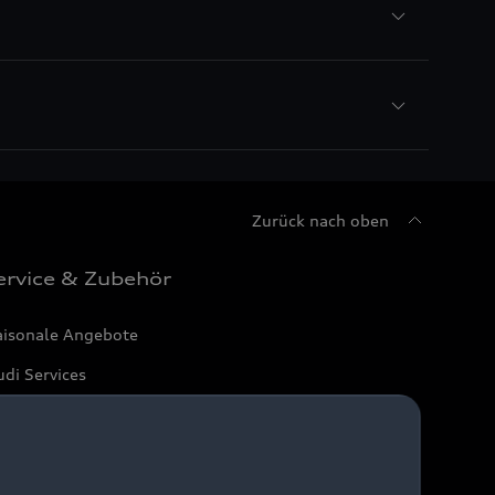
Zurück nach oben
ervice & Zubehör
aisonale Angebote
di Services
arantie
di digital services
yAudi