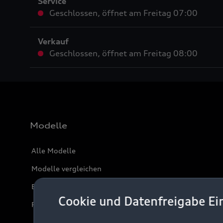
Service
Geschlossen
,
öffnet am
Freitag 07:00
Verkauf
Geschlossen
,
öffnet am
Freitag 08:00
Modelle
Alle Modelle
Modelle vergleichen
Elektromodelle
Cookie und Datenfreigabe Ei
Plug-in-Hybride