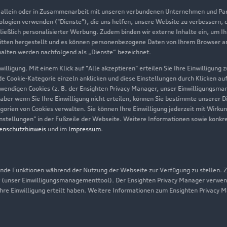
, allein oder in Zusammenarbeit mit unseren verbundenen Unternehmen und Part
Geschäftskunden
nologien verwenden ("Dienste"), die uns helfen, unsere Website zu verbessern,
hließlich personalisierter Werbung. Zudem binden wir externe Inhalte ein, um I
tten hergestellt und es können personenbezogene Daten von Ihrem Browser an 
Über Audi
halten werden nachfolgend als „Dienste“ bezeichnet.
illigung. Mit einem Klick auf "Alle akzeptieren" erteilen Sie Ihre Einwilligung
Unternehmen
ede Cookie-Kategorie einzeln anklicken und diese Einstellungen durch Klicken au
twendigen Cookies (z. B. der Ensighten Privacy Manager, unser Einwilligungsma
Karriere
 aber wenn Sie Ihre Einwilligung nicht erteilen, können Sie bestimmte unserer 
orien von Cookies verwalten. Sie können Ihre Einwilligung jederzeit mit Wirku
Investor Relations
-Einstellungen" in der Fußzeile der Webseite. Weitere Informationen sowie ko
enschutzhinweis
und im
Impressum
.
Presse & Media Center
Datenschutz
Audi erleben
de Funktionen während der Nutzung der Webseite zur Verfügung zu stellen. Zu
 (unser Einwilligungsmanagementtool). Der Ensighten Privacy Manager verwen
Newsletter
ihre Einwilligung erteilt haben. Weitere Informationen zum Ensighten Privacy 