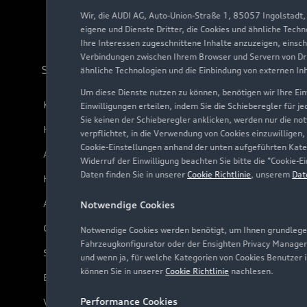
Wir, die AUDI AG, Auto-Union-Straße 1, 85057 Ingolstadt
eigene und Dienste Dritter, die Cookies und ähnliche Tech
Ihre Interessen zugeschnittene Inhalte anzuzeigen, einsc
Verbindungen zwischen Ihrem Browser und Servern von Dri
Support
ähnliche Technologien und die Einbindung von externen In
Um diese Dienste nutzen zu können, benötigen wir Ihre Einw
Kundenservice
Einwilligungen erteilen, indem Sie die Schieberegler für j
Sie keinen der Schieberegler anklicken, werden nur die no
Händlersuche
verpflichtet, in die Verwendung von Cookies einzuwilligen,
Cookie-Einstellungen anhand der unten aufgeführten Kateg
Audi Code
Widerruf der Einwilligung beachten Sie bitte die "Cookie
Daten finden Sie in unserer
Cookie Richtlinie
, unserem
Dat
Häufige Fragen (FAQ)
Audi Online Beratung
Notwendige Cookies
Online-Terminvereinbarung
Notwendige Cookies werden benötigt, um Ihnen grundlegen
Fahrzeugkonfigurator oder der Ensighten Privacy Manager
Servicekontakt
und wenn ja, für welche Kategorien von Cookies Benutzer 
können Sie in unserer
Cookie Richtlinie
nachlesen.
Bordbuch & Bedienungsanleitungen
Performance Cookies
Verträge kündigen